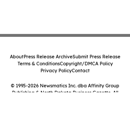
About
Press Release Archive
Submit Press Release
Terms & Conditions
Copyright/DMCA Policy
Privacy Policy
Contact
© 1995-2026 Newsmatics Inc. dba Affinity Group
Publishing & North Dakota Business Gazette. All
Rights Reserved.
Cookie Settings / Your Privacy Choices