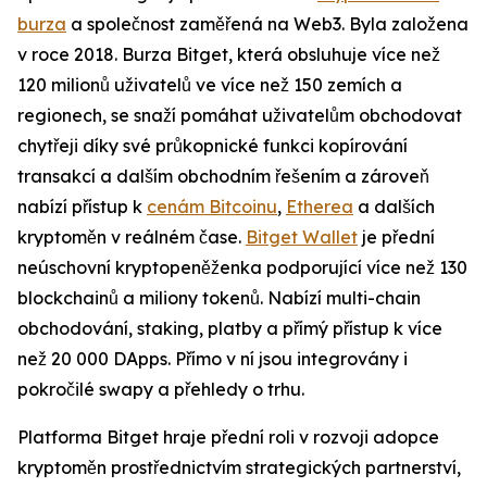
burza
a společnost zaměřená na Web3. Byla založena
v roce 2018. Burza Bitget, která obsluhuje více než
120 milionů uživatelů ve více než 150 zemích a
regionech, se snaží pomáhat uživatelům obchodovat
chytřeji díky své průkopnické funkci kopírování
transakcí a dalším obchodním řešením a zároveň
nabízí přístup k
cenám Bitcoinu
,
Etherea
a dalších
kryptoměn v reálném čase.
Bitget Wallet
je přední
neúschovní kryptopeněženka podporující více než 130
blockchainů a miliony tokenů. Nabízí multi-chain
obchodování, staking, platby a přímý přístup k více
než 20 000 DApps. Přímo v ní jsou integrovány i
pokročilé swapy a přehledy o trhu.
Platforma Bitget hraje přední roli v rozvoji adopce
kryptoměn prostřednictvím strategických partnerství,