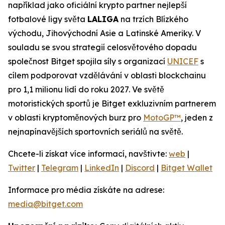
například jako oficiální krypto partner nejlepší
fotbalové ligy světa
LALIGA
na trzích Blízkého
východu, Jihovýchodní Asie a Latinské Ameriky. V
souladu se svou strategií celosvětového dopadu
společnost Bitget spojila síly s organizací
UNICEF
s
cílem podporovat vzdělávání v oblasti blockchainu
pro 1,1 milionu lidí do roku 2027. Ve světě
motoristických sportů je Bitget exkluzivním partnerem
v oblasti kryptoměnových burz pro
MotoGP™
, jeden z
nejnapínavějších sportovních seriálů na světě.
Chcete-li získat více informací, navštivte:
web
|
Twitter
|
Telegram
|
LinkedIn
|
Discord
|
Bitget Wallet
Informace pro média získáte na adrese:
media@bitget.com