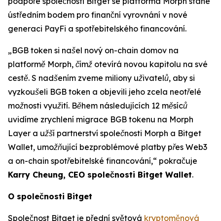
podpoře společnosti Bitget se platforma Morph stane
ústředním bodem pro finanční vyrovnání v nové
generaci PayFi a spotřebitelského financování.
„BGB token si našel nový on-chain domov na
platformě Morph, čímž otevírá novou kapitolu na své
cestě. S nadšením zveme miliony uživatelů, aby si
vyzkoušeli BGB token a objevili jeho zcela neotřelé
možnosti využití. Během následujících 12 měsíců
uvidíme zrychlení migrace BGB tokenu na Morph
Layer a užší partnerství společnosti Morph a Bitget
Wallet, umožňující bezproblémové platby přes Web3
a on-chain spotřebitelské financování
,
“
pokračuje
Karry Cheung, CEO společnosti Bitget Wallet
.
O společnosti Bitget
Společnost Bitget je přední světová
kryptoměnová