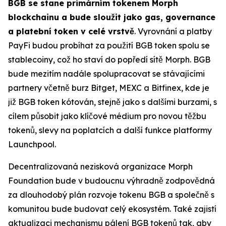
BGB se stane primárním tokenem Morph
blockchainu a bude sloužit jako gas, governance
a platební token v celé vrstvě
. Vyrovnání a platby
PayFi budou probíhat za použití BGB token spolu se
stablecoiny, což ho staví do popředí sítě Morph. BGB
bude mezitím nadále spolupracovat se stávajícími
partnery včetně burz Bitget, MEXC a Bitfinex, kde je
již BGB token kótován, stejně jako s dalšími burzami, s
cílem působit jako klíčové médium pro novou těžbu
tokenů, slevy na poplatcích a další funkce platformy
Launchpool.
Decentralizovaná nezisková organizace Morph
Foundation bude v budoucnu výhradně zodpovědná
za dlouhodobý plán rozvoje tokenu BGB a společně s
komunitou bude budovat celý ekosystém. Také zajistí
aktualizaci mechanismu pálení BGB tokenů tak, aby