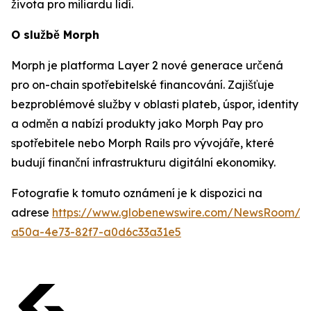
života pro miliardu lidí.
O službě Morph
Morph je platforma Layer 2 nové generace určená
pro on-chain spotřebitelské financování. Zajišťuje
bezproblémové služby v oblasti plateb, úspor, identity
a odměn a nabízí produkty jako Morph Pay pro
spotřebitele nebo Morph Rails pro vývojáře, které
budují finanční infrastrukturu digitální ekonomiky.
Fotografie k tomuto oznámení je k dispozici na
adrese
https://www.globenewswire.com/NewsRoom/At
a50a-4e73-82f7-a0d6c33a31e5