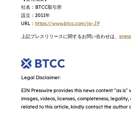
社名：BTCC取引所
設立：2011年
URL：
https://www.btcc.com/ja-JP
上記プレスリリースに関するお問い合わせは、
pres
Legal Disclaimer:
EIN Presswire provides this news content "as is" 
images, videos, licenses, completeness, legality, o
related to this article, kindly contact the author