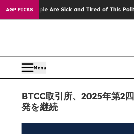
ple Are Sick and Tired of This Politics of Hatred
AGP PICKS
Menu
BTCC取引所、2025年第
発を継続