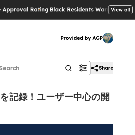
ting
Black Residents Warned of Abusive Cops for 
View all
Provided by AGP
Share
ドルを記録！ユーザー中心の開