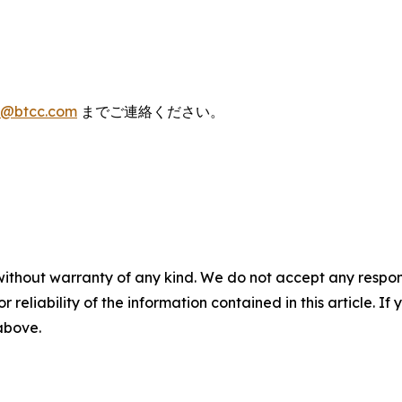
s@btcc.com
までご連絡ください。
without warranty of any kind. We do not accept any responsib
r reliability of the information contained in this article. I
 above.