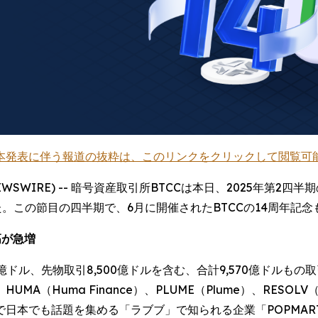
本発表に伴う報道の抜粋は、このリンクをクリックして閲覧可
OBE NEWSWIRE) -- 暗号資産取引所BTCCは本日、2025年
た。この節目の四半期で、6月に開催されたBTCCの14周年記
高が急増
70億ドル、先物取引8,500億ドルを含む、合計9,570億ドルも
A（Huma Finance）、PLUME（Plume）、RESOL
日本でも話題を集める「ラブブ」で知られる企業「POPMA