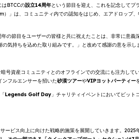
はBTCCの
設立14周年
という節目を迎え、これを記念してプ
Momentum）」は、コミュニティ内での認知をはじめ、エアドロ
4周年の節目をユーザーの皆様と共に祝えたことは、非常に意義
謝の気持ちを込めた取り組みです。」と改めて感謝の意を示し
暗号資産コミュニティとのオフラインでの交流にも注力していま
インフルエンサーを招いた
砂漠ツアー
や
VIPヨットパーティー
「
Legends Golf Day
」チャリティイベントにおいてビット
なるサービス向上に向けた戦略的施策を展開していきます。202
り、その一部である「クイックアップデート」セクションは7