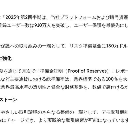
は「2025年第2四半期は、当社プラットフォームおよび暗号
登録ユーザー数は910万人を突破し、ユーザー保護を最優先に
保護への取り組みの一環として、リスク準備基金に180万ドル
に強化
を通じて月次で「準備金証明（Proof of Reserves）
ADAなど主要通貨における総準備率は、業界標準である100％を大き
Cは業界最高水準の透明性と健全な財務基盤を、数値で裏付ける
ストーン
にもやさしい取引環境のさらなる整備の一環として、デモ取引機
自由にチャージでき、より実践的な取引練習が可能になっていま