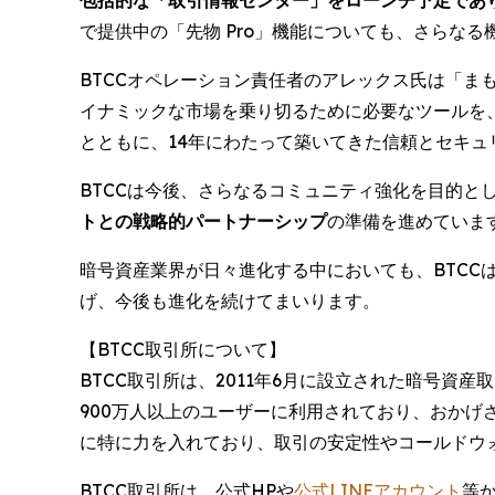
で提供中の「先物 Pro」機能についても、さらな
BTCCオペレーション責任者のアレックス氏は「
イナミックな市場を乗り切るために必要なツールを、
とともに、14年にわたって築いてきた信頼とセキ
BTCCは今後、さらなるコミュニティ強化を目的と
トとの戦略的パートナーシップ
の準備を進めていま
暗号資産業界が日々進化する中においても、BTCC
げ、今後も進化を続けてまいります。
【BTCC取引所について】
BTCC取引所は、2011年6月に設立された暗号
900万人以上のユーザーに利用されており、おか
に特に力を入れており、取引の安定性やコールドウ
BTCC取引所は、公式HPや
公式LINEアカウント
等