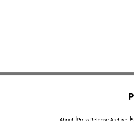
P
About
Press Release Archive
S
© 1995-2026 Newsmatics Inc.