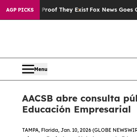
rs no Proof They Exist
Fox News Goes Quiet as '
AGP PICKS
Menu
AACSB abre consulta púb
Educación Empresarial
TAMPA, Florida, Jan. 10, 2026 (GLOBE NEWSWIRE