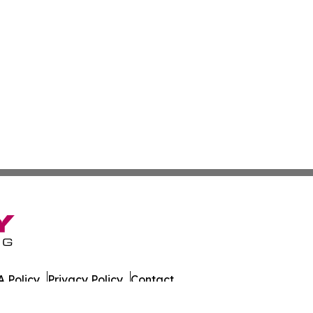
 Policy
Privacy Policy
Contact
azette. All Rights Reserved.