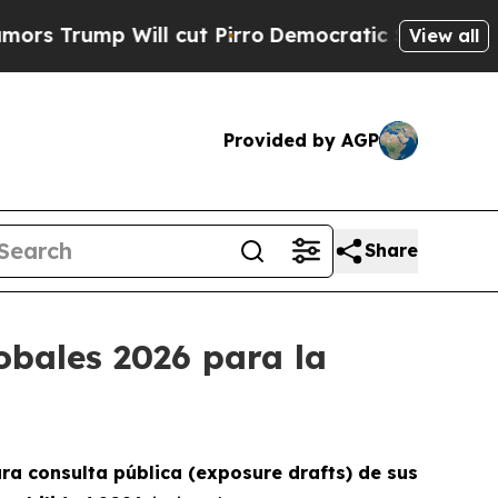
p Will cut Pirro
Democratic Socialists of Amer
View all
Provided by AGP
Share
obales 2026 para la
ra consulta pública (exposure drafts) de sus