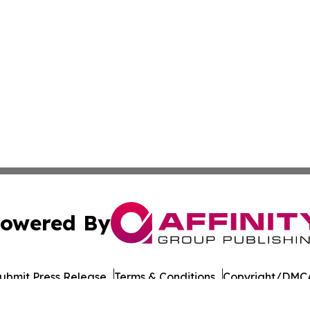
owered By
ubmit Press Release
Terms & Conditions
Copyright/DMCA
 dba Affinity Group Publishing & North Dakota Business G