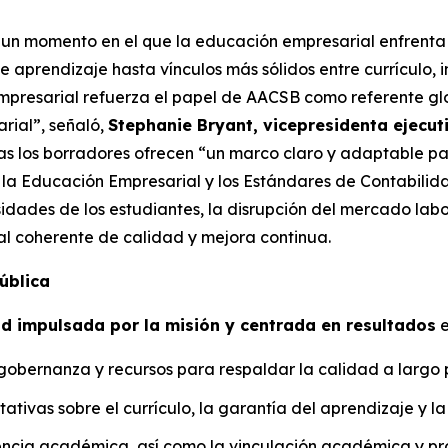
un momento en el que la educación empresarial enfrenta u
 aprendizaje hasta vínculos más sólidos entre currículo, i
presarial refuerza el papel de AACSB como referente glob
rial”, señaló,
Stephanie Bryant, vicepresidenta ejecut
as los borradores ofrecen “un marco claro y adaptable pa
 la Educación Empresarial y los Estándares de Contabilid
esidades de los estudiantes, la disrupción del mercado lab
l coherente de calidad y mejora continua.
ública
ad impulsada por la misión y centrada en resultados
e
 gobernanza y recursos para respaldar la calidad a largo 
ativas sobre el currículo, la garantía del aprendizaje y la 
uencia académica, así como la vinculación académica y pro